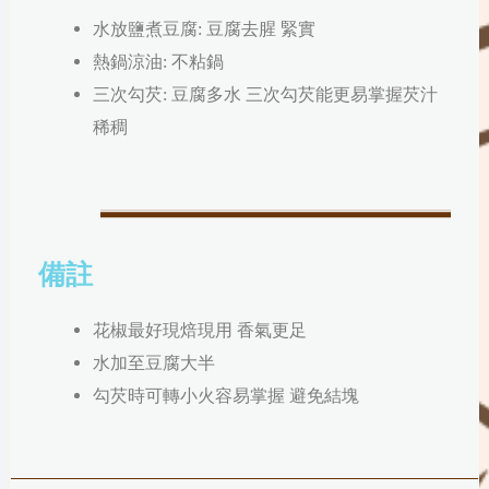
水放鹽煮豆腐: 豆腐去腥 緊實
熱鍋涼油: 不粘鍋
三次勾芡: 豆腐多水 三次勾芡能更易掌握芡汁
稀稠
備註
花椒最好現焙現用 香氣更足
水加至豆腐大半
勾芡時可轉小火容易掌握 避免結塊