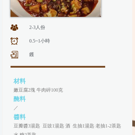
2-3人份
0.5~1小時
鑊
材料
嫩豆腐2塊 牛肉碎100克
醃料
／
醬料
豆瓣醬3湯匙 豆豉1湯匙 酒 生抽1湯匙 老抽1-2茶匙
水 糖2茶匙