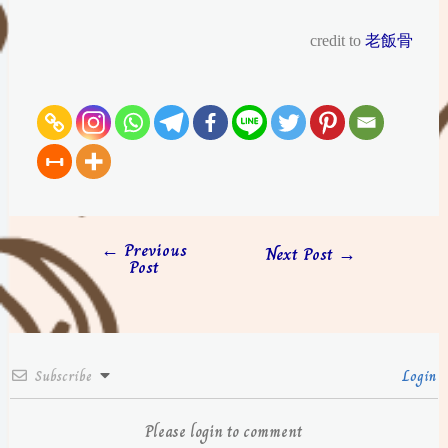
credit to
老飯骨
←
Previous
Next Post
→
Post
Subscribe
Login
Please login to comment