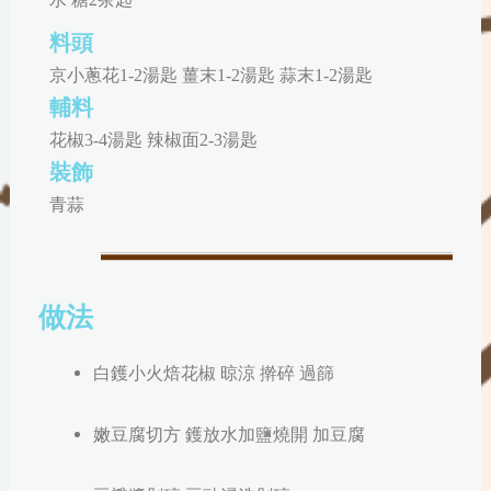
料頭
京小蔥花1-2湯匙 薑末
1-2湯匙
蒜末1-2湯匙
輔料
花椒3-4湯匙 辣椒面2-3湯匙
裝飾
青蒜
做法
白鑊小火焙花椒
晾涼
擀
碎
過篩
嫩豆腐切方 鑊放水加鹽燒開 加豆腐