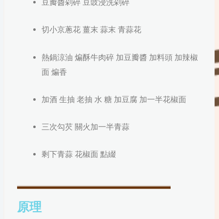
豆瓣醬剁碎 豆豉浸洗剁碎
切小京蔥花 薑末 蒜末 青蒜花
熱鍋涼油 煸酥牛肉碎 加豆瓣醬 加料頭
加辣椒
面
煸香
加酒 生抽 老抽 水 糖 加豆腐
加一半
花椒面
三次勾芡
關火加一半
青蒜
剩下青蒜 花椒面
點綴
原理