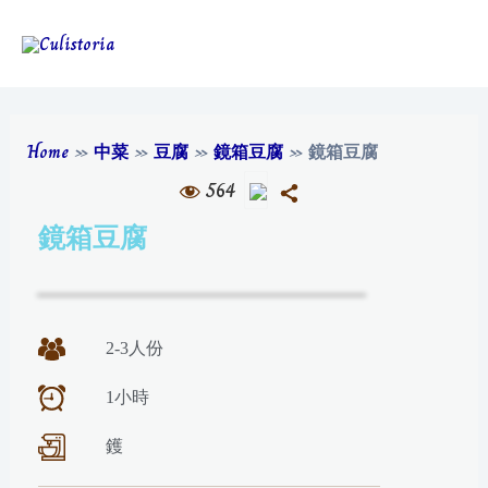
Home
»
中菜
»
豆腐
»
鏡箱豆腐
»
鏡箱豆腐
564
鏡箱豆腐
2-3人份
1小時
鑊