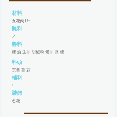
材料
五花肉1斤
醃料
／
醬料
糖 酒 生抽 胡椒粉 老抽 鹽 糖
料頭
京蔥 薑 蒜
輔料
/
裝飾
蔥花