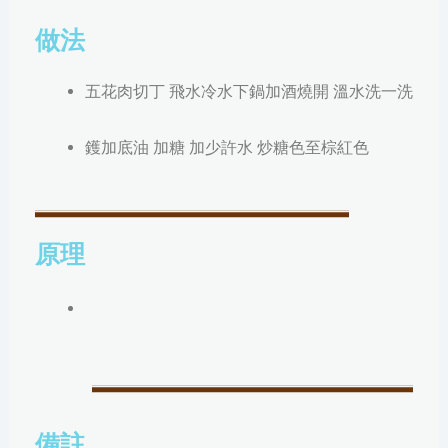
做法
五花肉切丁 飛水冷水下鍋
加酒
燒開
溫水洗一洗
鑊加底油 加糖 加少許水 炒糖色
至棕紅色
原理
備註