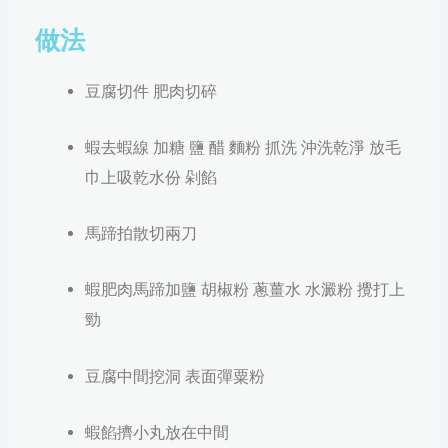
做法
豆腐切件 肥肉切碎
蝦去蝦線 加糖 鹽 醋 麵粉 抓洗 沖洗乾淨 放毛
巾上吸乾水份 剁餡
馬蹄拍散切兩刀
蝦肥肉馬蹄加鹽 胡椒粉 蔥薑水 水澱粉 攪打上
勁
豆腐中間挖洞 表面彈粟粉
蝦餡擠小丸放在中間