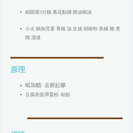
鍋開蒸5分鐘 蔥花點綴 燒油呲油
小火 鍋加芫荽 青椒 油 生抽 胡椒粉 美極 糖 煮
開 溜邊
原理
蝦加醋: 去腥起膠
豆腐表面彈粟粉: 粘餡