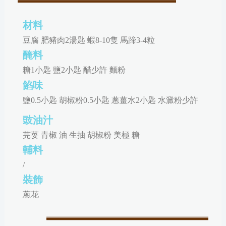
材料
豆腐 肥豬肉2湯匙 蝦8-10隻 馬蹄3-4粒
醃料
糖1小匙 鹽2小匙 醋少許 麵粉
餡味
鹽0.5小匙 胡椒粉0.5小匙 蔥薑水2小匙 水澱粉少許
豉油汁
芫荽 青椒 油 生抽 胡椒粉 美極 糖
輔料
/
裝飾
蔥花