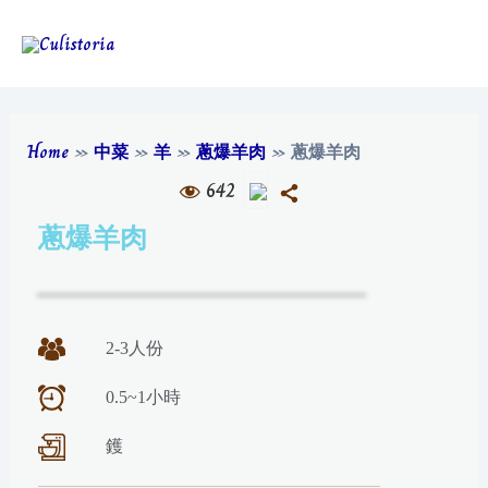
Home
»
中菜
»
羊
»
蔥爆羊肉
»
蔥爆羊肉
642
蔥爆羊肉
2-3人份
0.5~1小時
鑊