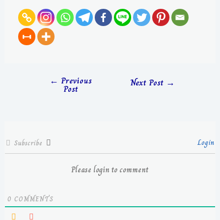
←
Previous
Next Post
→
Post
Login
Subscribe
Please login to comment
0
COMMENTS