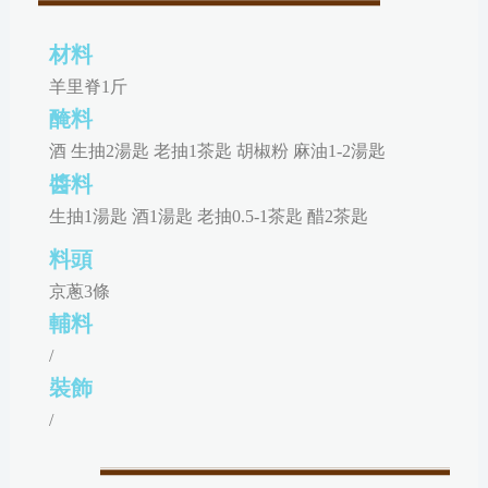
材料
羊里脊1斤
醃料
酒 生抽2湯匙 老抽1茶匙 胡椒粉 麻油1-2湯匙
醬料
生抽1湯匙 酒1湯匙 老抽0.5-1茶匙 醋2茶匙
料頭
京蔥3條
輔料
/
裝飾
/