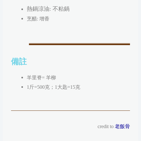
熱鍋涼油: 不粘鍋
烹醋: 增香
備註
羊里脊= 羊柳
1斤=500克；1大匙=15克
credit to
老飯骨