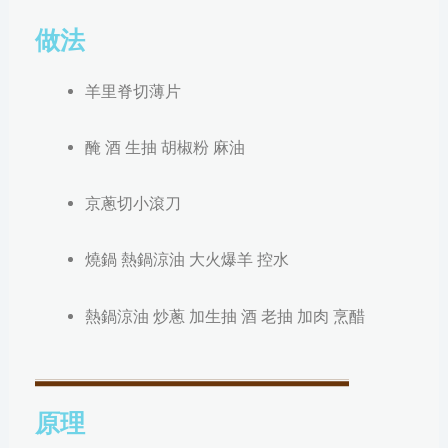
做法
羊里脊切
薄
片
醃 酒 生抽 胡椒粉 麻油
京蔥切小滾刀
燒鍋 熱鍋涼油 大火爆羊 控水
熱鍋涼油
炒蔥 加生抽 酒 老抽 加肉 烹醋
原理