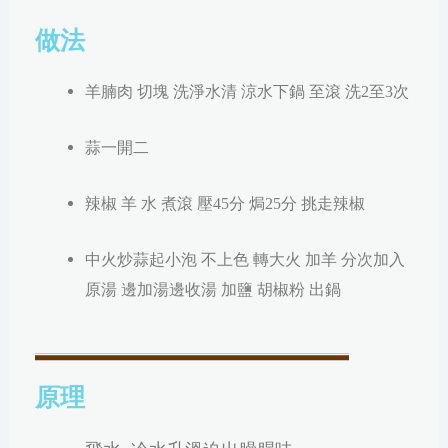
做法
羊腩肉 切塊 洗淨
水清
涼水下鍋 至滾 洗2
至3次
蒜一開二
辣椒 羊 水 煮滾 壓45分 焗25分 挑走辣椒
中火炒蒜起小泡 不上色 轉大火 加羊 分次加入
原湯 邊加湯邊收湯 加鹽 胡椒粉 出鍋
原理