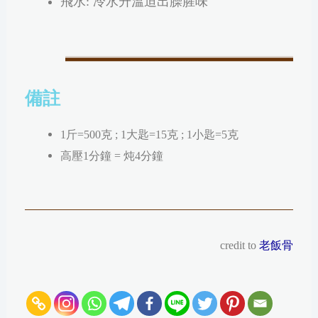
飛水: 冷水升溫迫出臊腥味
備註
1斤=500克 ; 1大匙=15克 ; 1小匙=5克
高壓1分鐘 = 炖4分鐘
credit to
老飯骨