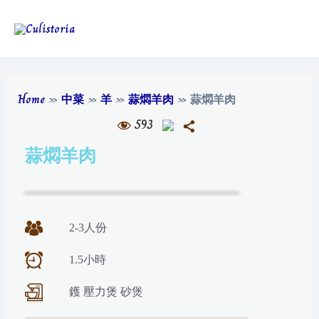
Home
»
中菜
»
羊
»
蒜燜羊肉
»
蒜燜羊肉
593
蒜燜羊肉
2-3人份
1.5小時
鑊 壓力煲 砂煲