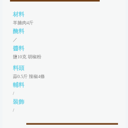
材料
羊腩肉4斤
醃料
／
醬料
鹽10克 胡椒粉
料頭
蒜0.5斤 辣椒4條
輔料
/
裝飾
/