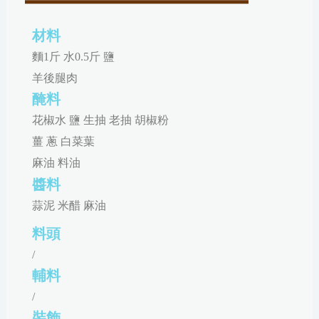
材料
麵1斤 水0.5斤 鹽
羊後腿肉
醃料
花椒水 鹽 生抽 老抽 胡椒粉
薑 蔥 白菜葉
麻油 料油
醬料
蒜泥 米醋 麻油
料頭
/
輔料
/
裝飾