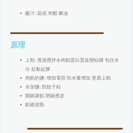
蘸汁: 蒜泥 米醋 麻油
原理
上勁: 透過攪拌令肉餡蛋白質改變結構 包住水
分 起黏起膠
肉餡的鹽: 增加電荷 吃水量增加 更易上勁
水加鹽: 防餃子粘
開鍋著餡 閉鍋煮皮
餡硬就熟