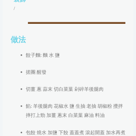
/
做法
餃子
麵:
麵
水 鹽
搓團 醒發
切薑 蔥 蒜末 切白菜葉 剁碎羊後腿肉
餡:
羊後腿
肉 花椒水 鹽 生抽 老抽 胡椒粉 攪拌
薑 蔥
末
白菜葉
麻油 料油
摔打上勁
加
包餃 燒水 加鹽 下餃 蓋蓋煮 滾起開蓋 加水再煮