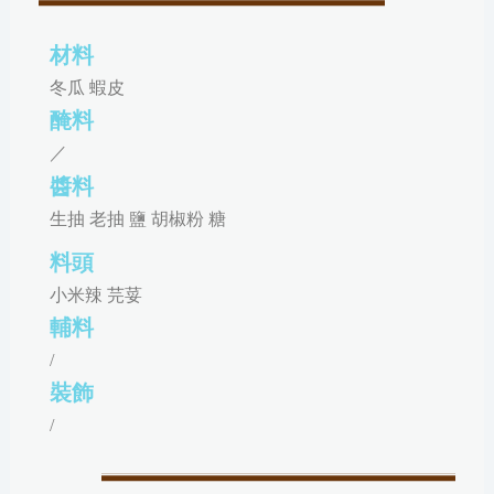
材料
冬瓜 蝦皮
醃料
／
醬料
生抽 老抽 鹽 胡椒粉 糖
料頭
小米辣 芫荽
輔料
/
裝飾
/