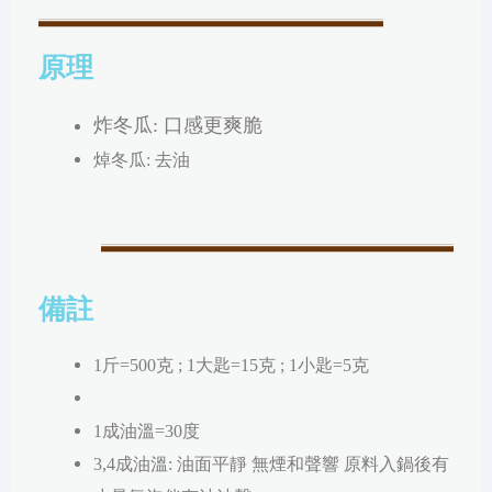
原理
炸冬瓜: 口感更爽脆
焯冬瓜: 去油
備註
1斤=500克 ; 1大匙=15克 ; 1小匙=5克
1成油溫=30度
3,4成油溫: 油面平靜 無煙和聲響 原料入鍋後有