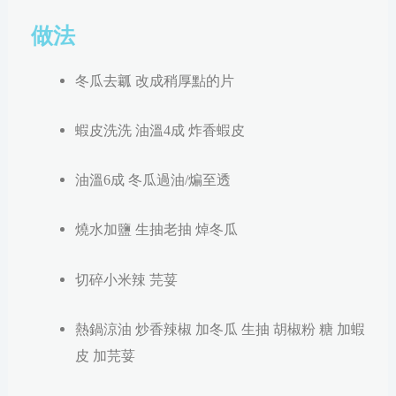
做法
冬瓜去瓤 改成稍厚點的片
蝦皮洗洗 油溫4成 炸香蝦皮
油溫6成 冬瓜過油/煸至透
燒水加鹽 生抽老抽 焯冬瓜
切碎小米辣 芫荽
熱鍋涼油 炒香辣椒 加冬瓜 生抽 胡椒粉 糖 加蝦
皮 加芫荽