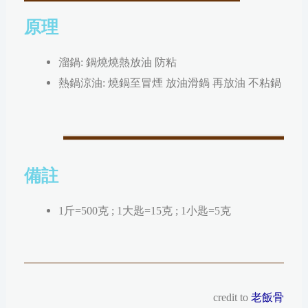
原理
溜鍋: 鍋燒燒熱放油 防粘
熱鍋涼油: 燒鍋至冒煙 放油滑鍋 再放油 不粘鍋
備註
1斤=500克 ; 1大匙=15克 ; 1小匙=5克
credit to
老飯骨