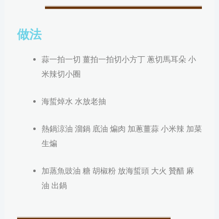
做法
蒜一拍一切 薑拍一拍切小方丁 蔥切馬耳朵 小
米辣切小圈
海蜇焯水 水放老抽
熱鍋涼油 溜鍋 底油 煸肉 加蔥薑蒜 小米辣 加菜
生煸
加蒸魚豉油 糖 胡椒粉 放海蜇頭 大火 贊醋 麻
油 出鍋