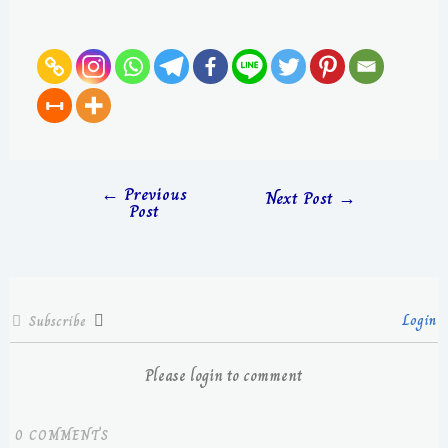
←
Previous
Next Post
→
Post
Login
Subscribe
Please login to comment
0
COMMENTS