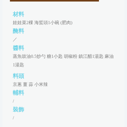
材料
娃娃菜2棵 海蜇頭1小碗 (肥肉)
醃料
／
醬料
蒸魚豉油0.5炒勺 糖1小匙 胡椒粉 鎮江醋1湯匙 麻油
1湯匙
料頭
京蔥 薑 蒜 小米辣
輔料
/
裝飾
/