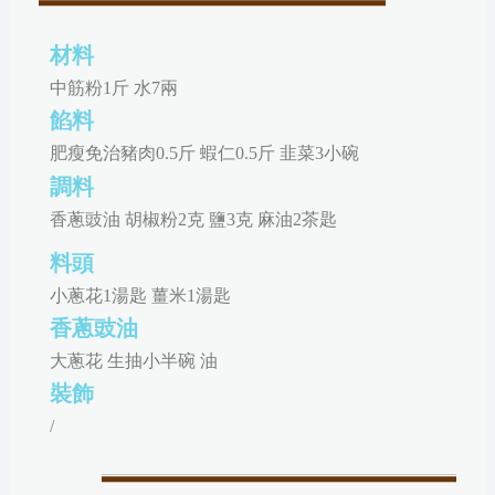
材料
中筋粉1斤 水7兩
餡料
肥瘦免治豬肉0.5斤 蝦仁0.5斤 韭菜3小碗
調料
香蔥豉油 胡椒粉2克 鹽3克 麻油2茶匙
料頭
小蔥花1湯匙 薑米1湯匙
香蔥豉油
大蔥花 生抽小半碗 油
裝飾
/