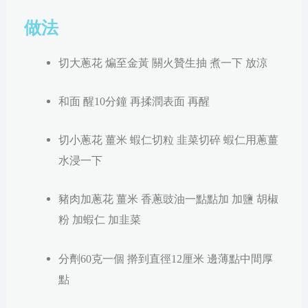
做法
切大蔥花 煸至金黃 關火贊生抽 煮一下 放涼
和面 醒10分鐘 再揉潤表面 再醒
切小蔥花 薑米 蝦仁切粒 韭菜切碎 蝦仁用蔥薑
水浸一下
豬肉加蔥花 薑米 香蔥豉油一點點加 加鹽 胡椒
粉 加蝦仁 加韭菜
分劑60克一個 擀到直徑12厘米 邊薄點中間厚
點