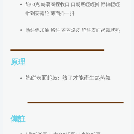
餡60克 轉著圈捏收口 口朝底輕輕
擀
翻轉
輕輕
擀
到要露餡 薄面抖一抖
熱餅鐺加油 烙餅 蓋蓋烙皮 餡餅表面起鼓就熟
原理
餡餅表面起鼓: 熟了才能產生熱蒸氣
備註