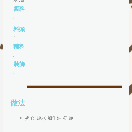
醬料
/
料頭
/
輔料
/
裝飾
/
做法
奶心: 燒水 加牛油 糖 鹽