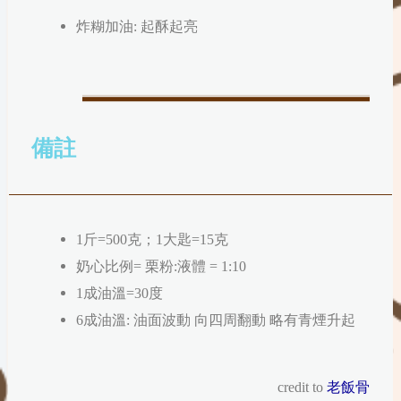
炸糊加油: 起酥起亮
備註
1斤=500克；1大匙=15克
奶心比例= 栗粉:液體 = 1:10
1成油溫=30度
6成油溫: 油面波動 向四周翻動 略有青煙升起
credit to
老飯骨