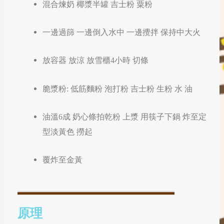
混合煉奶 椰漿半罐 吉士粉 粟粉
一邊過篩 一邊倒入水中 一邊攪拌 保持中大火
放容器 放涼 放雪櫃4小時 切條
脆漿粉: 低筋麵粉 泡打粉 吉士粉 生粉 水 油
油溫6成 奶心條拍乾粉 上漿 用筷子下鍋 炸至定
型淡黃色 撈起
覆炸至金黃
原理