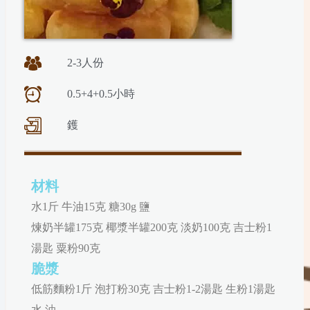
2-3人份
0.5+4+0.5小時
鑊
材料
水1斤 牛油15克 糖30g 鹽
煉奶
半罐
175
克
椰漿半罐200
克
淡奶100克
吉士粉1
湯匙
粟粉90克
脆漿
低筋麵粉1斤 泡打粉30克 吉士粉1-2湯匙 生粉1湯匙
水 油