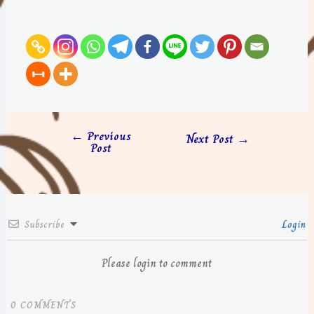
←
Previous
Next Post
→
Post
Subscribe
Login
Please login to comment
0
COMMENTS