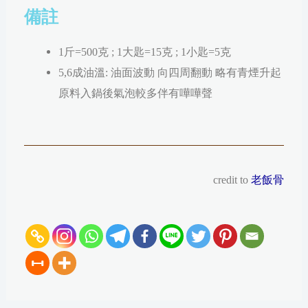
備註
1斤=500克 ; 1大匙=15克 ; 1小匙=5克
5,6成油溫: 油面波動 向四周翻動 略有青煙升起
原料入鍋後氣泡較多伴有嘩嘩聲
credit to
老飯骨