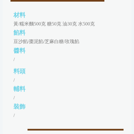
材料
黃/糯米麵500克 糖50克 油30克 水500克
餡料
豆沙餡/棗泥餡/芝麻白糖/玫瑰餡
醬料
/
料頭
/
輔料
/
裝飾
/