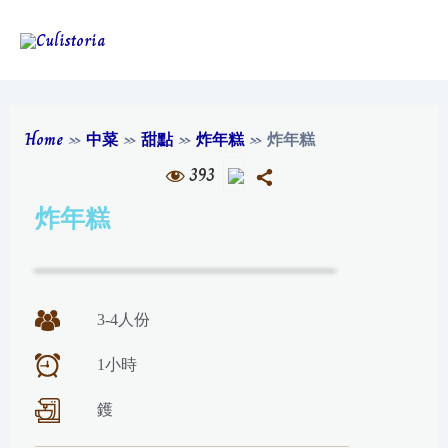
Home
»
中菜
»
甜點
»
炸年糕
»
炸年糕
393
炸年糕
3-4人份
1小時
鑊