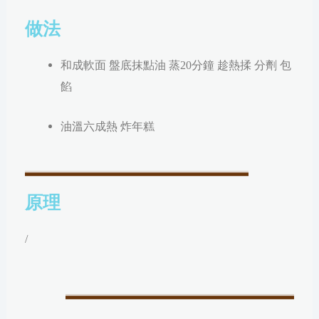
做法
和成軟面 盤底抹點油 蒸20分鐘 趁熱揉 分劑 包
餡
油溫六成熱 炸年糕
原理
/