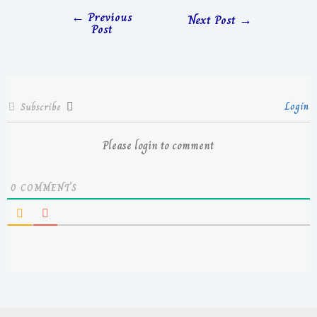
←
Previous
Next Post
→
Post
Login
Subscribe
Please login to comment
0
COMMENTS