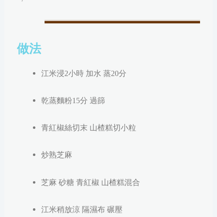
做法
江米浸2小時
加水
蒸20分
乾蒸麵粉15分 過篩
青紅椒絲切末 山楂糕切小粒
炒熟芝麻
芝麻 砂糖 青紅椒 山楂糕混合
江米稍放涼 隔濕布 碾壓