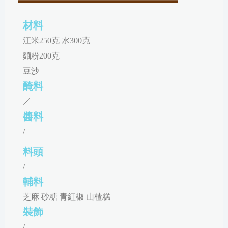
材料
江米250克 水300克
麵粉200克
豆沙
醃料
／
醬料
/
料頭
/
輔料
芝麻 砂糖 青紅椒 山楂糕
裝飾
/