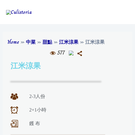
Home
»
中菜
»
甜點
»
江米涼果
»
江米涼果
577
江米涼果
2-3人份
2+1小時
鑊 布