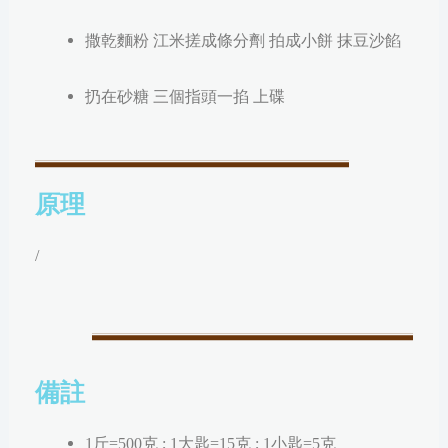
撒乾麵粉 江米搓成條分劑 拍成小餅 抹豆沙餡
扔在砂糖 三個指頭一掐 上碟
原理
/
備註
1斤=500克 ; 1大匙=15克 ; 1小匙=5克