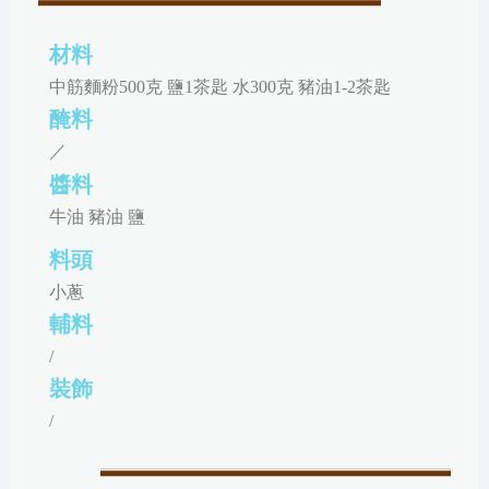
材料
中筋麵粉500克 鹽1茶匙 水300克 豬油1-2茶匙
醃料
／
醬料
牛油 豬油 鹽
料頭
小蔥
輔料
/
裝飾
/