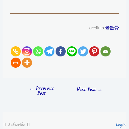
credit to
老飯骨
←
Previous
Next Post
→
Post
Login
Subscribe