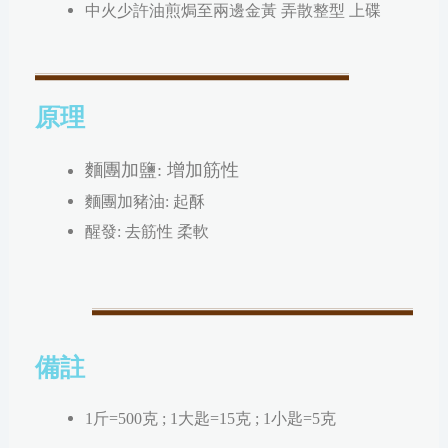
中火少許油煎焗至兩邊金黃 弄散整型 上碟
原理
麵團加鹽: 增加筋性
麵團加豬油: 起酥
醒發: 去筋性 柔軟
備註
1斤=500克 ; 1大匙=15克 ; 1小匙=5克