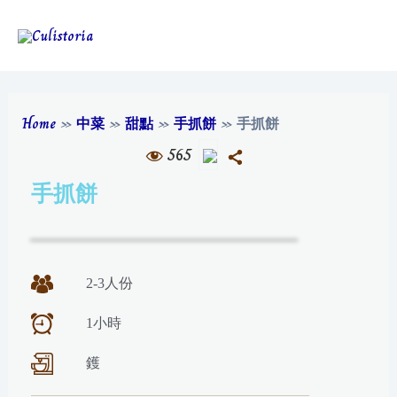
Home
»
中菜
»
甜點
»
手抓餅
»
手抓餅
565
手抓餅
2-3人份
1小時
鑊