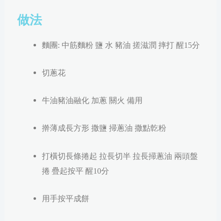
做法
麵團: 中筋麵粉 鹽 水 豬油
搓滋潤 摔打 醒15分
切蔥花
牛油豬油融化 加蔥 關火 備用
擀薄成長方形 撒鹽 掃蔥油 撒點亁粉
打橫切長條捲起 拉長切半 拉長掃蔥油 兩頭盤
捲 疊起按平 醒10分
用手按平成餅