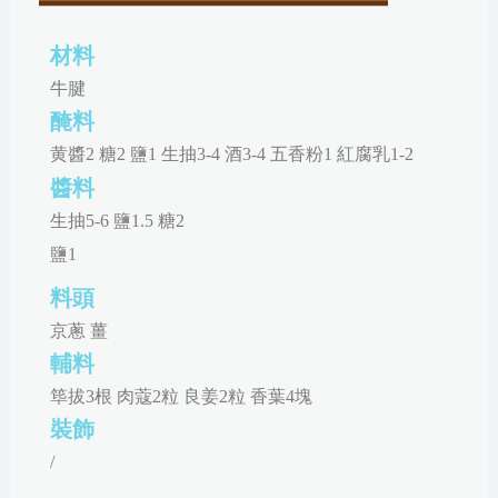
材料
牛腱
醃料
黄醬2 糖2 鹽1 生抽3-4 酒3-4 五香粉1 紅腐乳1-2
醬料
生抽5-6 鹽1.5 糖2
鹽1
料頭
京蔥 薑
輔料
筚拔3根 肉蔻2粒 良姜2粒 香葉4塊
裝飾
/