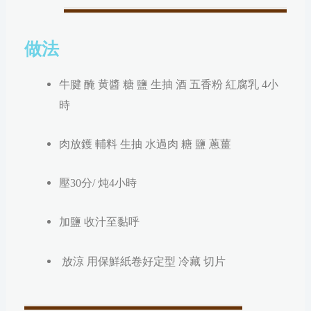
做法
牛腱
醃 黄醬 糖 鹽 生抽 酒 五香粉 紅腐乳 4
小
時
肉放鑊
輔料 生抽 水過肉 糖 鹽 蔥薑
壓30分/ 炖4小時
加鹽
收汁
至黏呼
放涼 用保鮮紙卷好定型 冷藏 切片