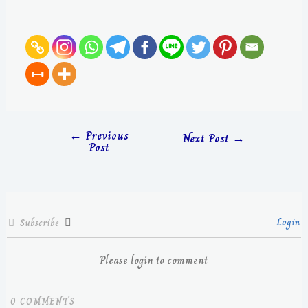
←
Previous
Next Post
→
Post
Login
Subscribe
Please login to comment
0
COMMENTS