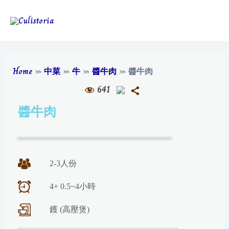
Home
»
中菜
»
牛
»
醬牛肉
»
醬牛肉
641
醬牛肉
2-3人份
4+ 0.5~4小時
鑊 (高壓煲)