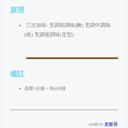
原理
三次加味: 烹調前調味(醃) 烹調中調味
(燒) 烹調後調味(定型)
備註
高壓1分鐘 = 炖4分鐘
credit to
老飯骨