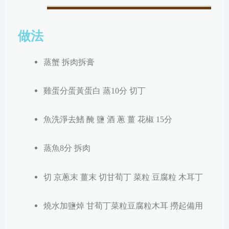
做法
蒸
蟹 拆肉拆膏
雞蛋分蛋黃蛋白 蒸10分 切丁
魚洗淨去鰭 醃 鹽 酒 蔥 薑 花椒 15分
蒸魚8分 拆肉
切 京蔥末 薑末 切甘荀丁 菜粒 豆腐粒 木耳丁
燒水加鹽焯 甘荀丁菜粒豆腐粒木耳 撈起備用