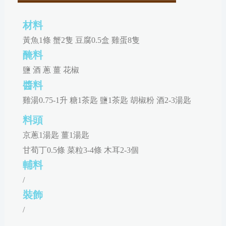
材料
黃魚1條 蟹2隻 豆腐0.5盒 雞蛋8隻
醃料
鹽 酒 蔥 薑 花椒
醬料
雞湯0.75-1升 糖1茶匙 鹽1茶匙 胡椒粉 酒2-3湯匙
料頭
京蔥1湯匙 薑1湯匙
甘荀丁0.5條 菜粒3-4條 木耳2-3個
輔料
/
裝飾
/