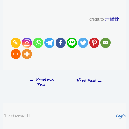
credit to
老飯骨
←
Previous
Next Post
→
Post
Login
Subscribe