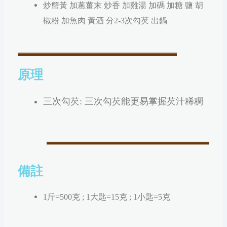
炒蟹黃 加蔥薑末 炒香 加雞湯 加碼 加糖 鹽 胡
椒粉 加魚肉 黃酒 分2-3次勾芡 出鍋
原理
三次勾芡: 三次勾芡能更易掌握芡汁稀稠
備註
1斤=500克 ; 1大匙=15克 ; 1小匙=5克