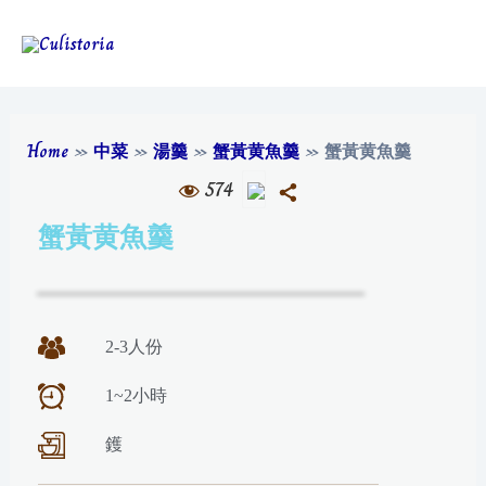
Home
»
中菜
»
湯羹
»
蟹黃黄魚羹
»
蟹黃黄魚羹
574
蟹黃黄魚羹
2-3人份
1~2小時
鑊