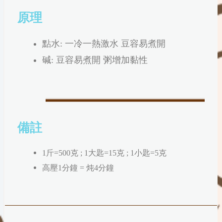
原理
點水: 一冷一熱激水 豆容易煮開
碱: 豆容易煮開 粥增加黏性
備註
1斤=500克 ; 1大匙=15克 ; 1小匙=5克
高壓1分鐘 = 炖4分鐘