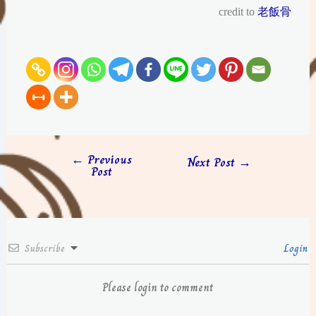
credit to
老飯骨
←
Previous
Next Post
→
Post
Subscribe
Login
Please login to comment