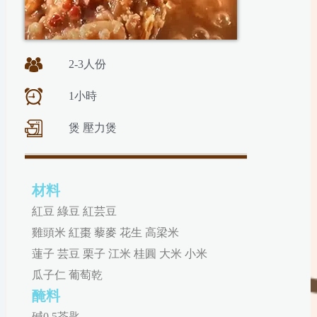
2-3人份
1小時
煲 壓力煲
材料
紅豆 綠豆 紅芸豆
雞頭米 紅棗 藜麥 花生 高梁米
蓮子 芸豆 栗子 江米 桂圓 大米 小米
瓜子仁 葡萄乾
醃料
碱0.5茶匙