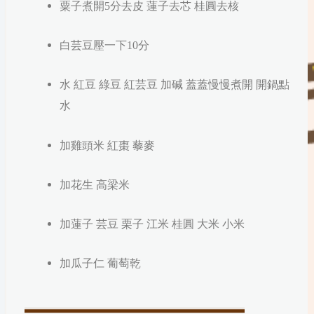
粟子煮開5分去皮 蓮子去芯 桂圓去核
白芸豆壓一下10分
水 紅豆 綠豆 紅芸豆 加碱 蓋蓋慢慢煮開 開鍋點
水
加雞頭米 紅棗 藜麥
加花生 高梁米
加蓮子 芸豆 栗子 江米 桂圓 大米 小米
加瓜子仁 葡萄乾