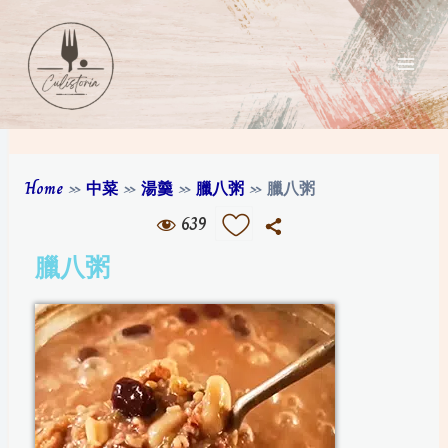
Home
»
中菜
»
湯羹
»
臘八粥
»
臘八粥
639
臘八粥