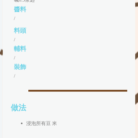
醬料
/
料頭
/
輔料
/
裝飾
/
做法
浸泡所有豆
米