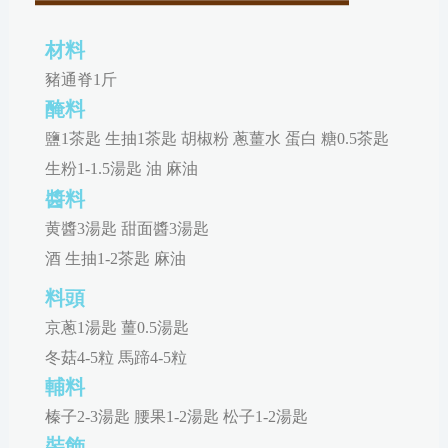
材料
豬通脊1斤
醃料
鹽1茶匙 生抽1茶匙 胡椒粉 蔥薑水 蛋白 糖0.5茶匙
生粉1-1.5湯匙 油 麻油
醬料
黄醬3湯匙 甜面醬3湯匙
酒 生抽1-2茶匙 麻油
料頭
京蔥1湯匙 薑0.5湯匙
冬菇4-5粒 馬蹄4-5粒
輔料
榛子2-3湯匙 腰果1-2湯匙 松子1-2湯匙
裝飾