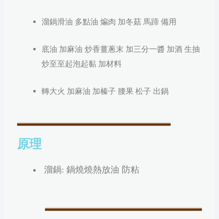
溜鍋滑油 多點油 煸肉 加冬菇 馬蹄 備用
底油 加麻油 炒香薑蔥末 加三分一醬 加酒 生抽
炒至至起泡起黏 加材料
轉大火
加麻油 加榛子 腰果 松子 出鍋
原理
溜鍋: 鍋燒燒熱放油 防粘