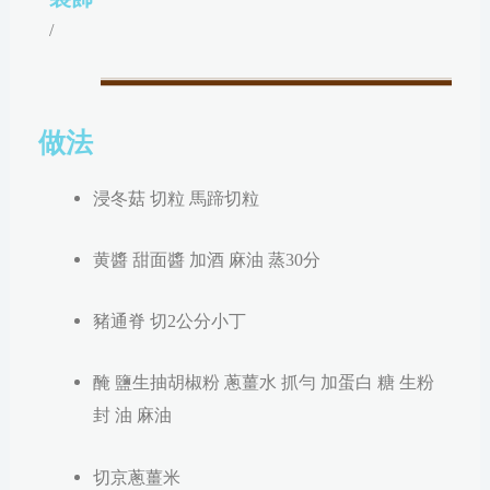
/
做法
浸冬菇 切粒 馬蹄切粒
黄醬 甜面醬 加酒 麻油 蒸30分
豬通脊 切2公分小丁
醃 鹽生抽胡椒粉 蔥薑水 抓勻 加蛋白 糖 生粉
封 油 麻油
切京蔥薑米